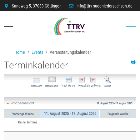
Sandweg 5, 37083 Göttingen
info@ttrv-suedniedersachsen.de
Mobile Menu Toggle
Off-C
Home
Events
Veranstaltungskalender
Terminkalender
Nach Woche
Heute
Gehe zu Monat
Nach Jahr
Nach Monat
Suche
Wochenansicht
11. August 2025 - 17. August 2025
11. August 2025 - 17. August 2025
Vorherige Woche
Folgende Woche
Keine Termine