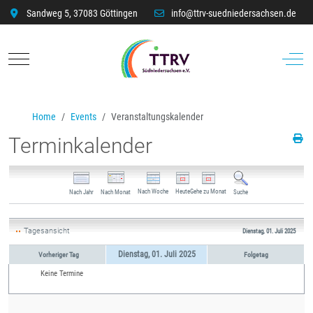
Sandweg 5, 37083 Göttingen
info@ttrv-suedniedersachsen.de
Mobile Menu Toggle
Off-C
Home
Events
Veranstaltungskalender
Terminkalender
Nach Woche
Heute
Gehe zu Monat
Nach Jahr
Nach Monat
Suche
Tagesansicht
Dienstag, 01. Juli 2025
Dienstag, 01. Juli 2025
Vorheriger Tag
Folgetag
Keine Termine