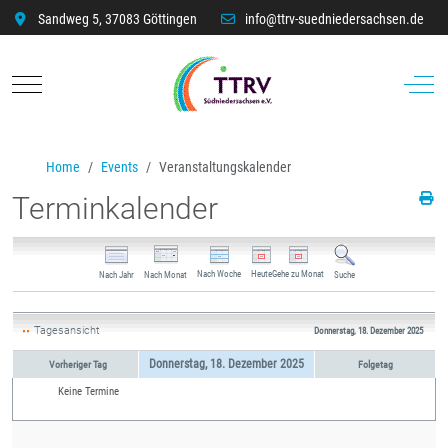
Sandweg 5, 37083 Göttingen
info@ttrv-suedniedersachsen.de
Mobile Menu Toggle
Off-C
Home
Events
Veranstaltungskalender
Terminkalender
Nach Woche
Heute
Gehe zu Monat
Nach Jahr
Nach Monat
Suche
Tagesansicht
Donnerstag, 18. Dezember 2025
Donnerstag, 18. Dezember 2025
Vorheriger Tag
Folgetag
Keine Termine