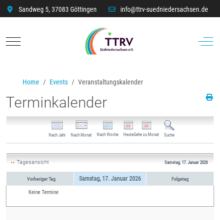
Sandweg 5, 37083 Göttingen
info@ttrv-suedniedersachsen.de
Mobile Menu Toggle
Off-C
Home
Events
Veranstaltungskalender
Terminkalender
Nach Woche
Heute
Gehe zu Monat
Nach Jahr
Nach Monat
Suche
Tagesansicht
Samstag, 17. Januar 2026
Samstag, 17. Januar 2026
Vorheriger Tag
Folgetag
Keine Termine