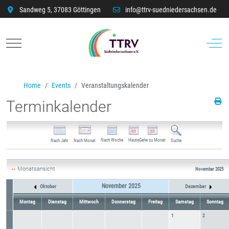
Sandweg 5, 37083 Göttingen
info@ttrv-suedniedersachsen.de
Mobile Menu Toggle
Off-C
Home
Events
Veranstaltungskalender
Terminkalender
Nach Woche
Heute
Gehe zu Monat
Nach Jahr
Nach Monat
Suche
Monatsansicht
November 2025
November 2025
Oktober
Dezember
Montag
Dienstag
Mittwoch
Donnerstag
Freitag
Samstag
Sonntag
1
2