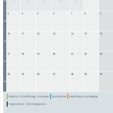
44
27
28
29
30
31
3
4
5
6
7
8
9
45
10
11
12
13
14
15
16
46
17
18
19
20
21
22
23
47
24
25
26
27
28
29
30
48
Regions- & Staffeltage, Sitzungen
Spielbetrieb
Ausbildung & Lehrgänge
Organisation
Alle Kategorien ...