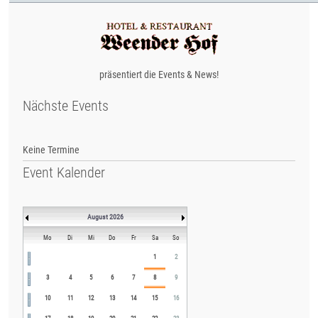
präsentiert die Events & News!
Nächste Events
Keine Termine
Event Kalender
August 2026
Mo
Di
Mi
Do
Fr
Sa
So
1
2
3
4
5
6
7
8
9
10
11
12
13
14
15
16